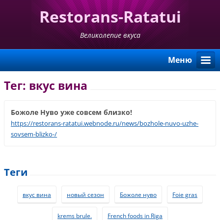
Restorans-Ratatui
Великолепие вкуса
Mеню
Тег: вкус вина
Божоле Нуво уже совсем близко!
https://restorans-ratatui.webnode.ru/news/bozhole-nuvo-uzhe-
sovsem-blizko-/
Теги
вкус вина
новый сезон
Божоле нуво
Foie gras
krems brule.
French foods in Riga